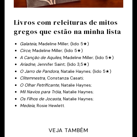
Livros com releituras de mitos
gregos que estão na minha lista
Galateia
, Madeline Miller; (lido 5★)
Circe
, Madeline Miller; (lido 5★)
A Canção de Aquiles
, Madeline Miller; (lido 5★)
Ariadne
, Jennifer Saint; (lido 3,5★)
O Jarro de Pandora
, Natalie Haynes; (lido 5★)
Clitemnestra
, Constanza Casati;
O Olhar Petrificante
, Natalie Haynes;
Mil Navios para Tróia
, Natalie Haynes;
Os Filhos de Jocasta
, Natalie Haynes;
Medeia
, Rosie Hewlett.
VEJA TAMBÉM