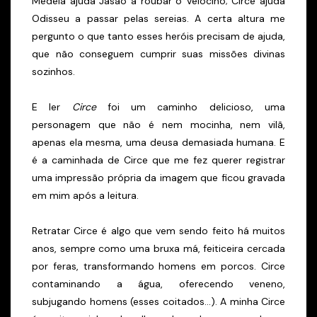
Medeia ajuda Jasão a roubar o Velocino; Circe ajuda
Odisseu a passar pelas sereias. A certa altura me
pergunto o que tanto esses heróis precisam de ajuda,
que não conseguem cumprir suas missões divinas
sozinhos.
E ler
Circe
foi um caminho delicioso, uma
personagem que não é nem mocinha, nem vilã,
apenas ela mesma, uma deusa demasiada humana. E
é a caminhada de Circe que me fez querer registrar
uma impressão própria da imagem que ficou gravada
em mim após a leitura.
Retratar Circe é algo que vem sendo feito há muitos
anos, sempre como uma bruxa má, feiticeira cercada
por feras, transformando homens em porcos. Circe
contaminando a água, oferecendo veneno,
subjugando homens (esses coitados...). A minha Circe