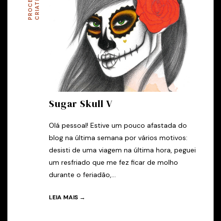
P
R
O
C
E
S
O
C
R
I
A
T
I
V
S
O
Sugar Skull V
Olá pessoal! Estive um pouco afastada do
blog na última semana por vários motivos:
desisti de uma viagem na última hora, peguei
um resfriado que me fez ficar de molho
durante o feriadão,...
LEIA MAIS →