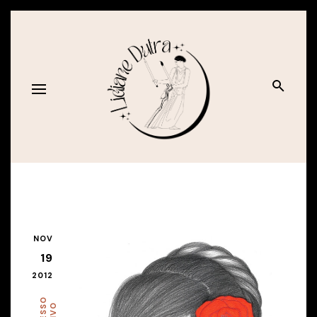
NOV
19
2012