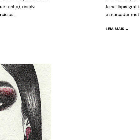
e tenho), resolvi
falha: lápis graf
ícios...
e marcador metál
LEIA MAIS →