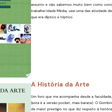
assunto e não sabemos muito bem como condu
trabalhei Idade Média, usei uma das atividade d
que era díptico e tríptico.
A História da Arte
Um livro que me acompanha desde a faculdade, 
(esta é a versão pocket, mais barata). O Gombr
de maior prestígio no que diz respeito à históri