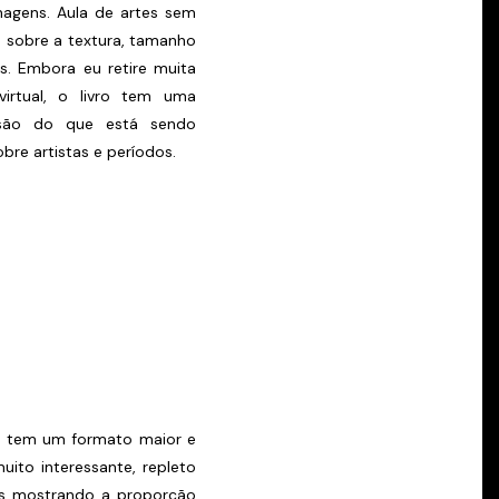
magens. Aula de artes sem
 sobre a textura, tamanho
s. Embora eu retire muita
irtual, o livro tem uma
ensão do que está sendo
re artistas e períodos.
e tem um formato maior e
ito interessante, repleto
s mostrando a proporção