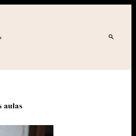
O
 aulas