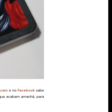
gram
e no
Facebook
sabe
, qua acabam amanhã, para
.