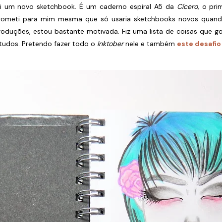
ei um novo sketchbook. É um caderno espiral A5 da
Cícero
, o pri
rometi para mim mesma que só usaria sketchbooks novos quan
roduções, estou bastante motivada. Fiz uma lista de coisas que gos
studos. Pretendo fazer todo o
Inktober
nele e também
este desafio