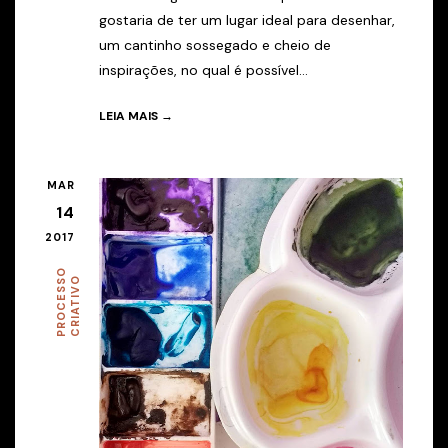
gostaria de ter um lugar ideal para desenhar,
um cantinho sossegado e cheio de
inspirações, no qual é possível...
LEIA MAIS →
MAR
14
2017
P
R
O
C
E
S
O
C
R
I
A
T
I
V
S
O