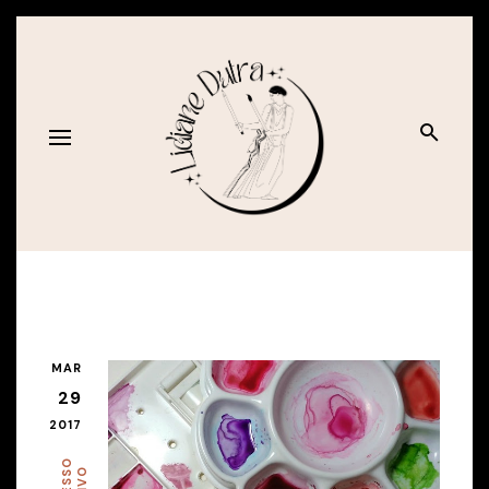
MAR
29
2017