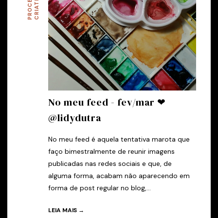
P
R
O
C
E
S
O
C
R
I
A
T
I
V
S
O
No meu feed - fev/mar ❤
@lidydutra
No meu feed é aquela tentativa marota que
faço bimestralmente de reunir imagens
publicadas nas redes sociais e que, de
alguma forma, acabam não aparecendo em
forma de post regular no blog,...
LEIA MAIS →