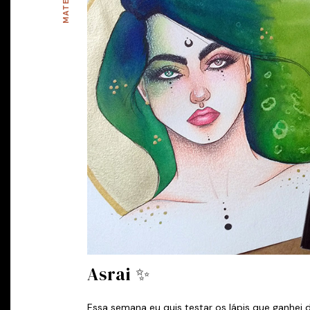
Asrai ✨
Essa semana eu quis testar os lápis que ganhei d