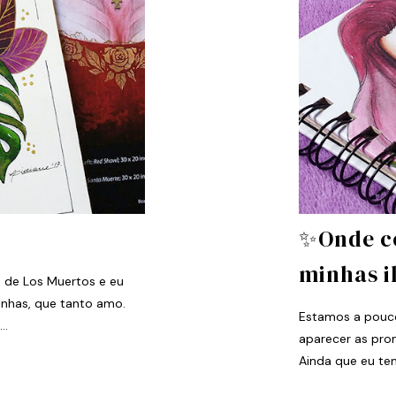
✨Onde c
minhas i
a de Los Muertos e eu
rinhas, que tanto amo.
Estamos a pouc
..
aparecer as pro
Ainda que eu tenh