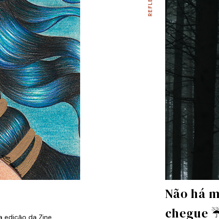
Não há m
chegue 
ra edição da Zine