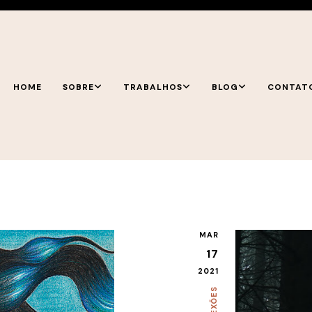
HOME
SOBRE
TRABALHOS
BLOG
CONTAT
MAR
17
2021
REFLEXÕES