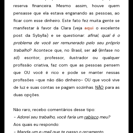
reserva financeira. Mesmo assim, houve quem
pensasse que ela estava enganando as pessoas, ao
ficar com esse dinheiro. Este fato fez muita gente se
manifestar à favor da Clara (veja
aqui
o excelente
post da Sybylla) e se questionar:
afinal, qual é o
problema de você ser remunerado pelo seu próprio
trabalho
? Acontece que, no Brasil, ser
só
(ênfase no
só
) escritor, professor, ilustrador ou qualquer
profissão criativa, faz com que as pessoas pensem
que OU você é rico e pode se manter nessas
profissões ~que não dão dinheiro~ OU que você vive
de luz e suas contas se pagam sozinhas.
NÃO
para as
duas opções.
Não raro, recebo comentários desse tipo:
- Adorei seu trabalho, você faria um
rabisco
meu?
Aos quais eu respondo:
- Manda um e-mail que te passo o orçamento.