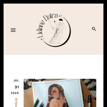
JUL
31
2020
PORTFÓLIO