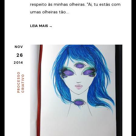
respeito às minhas olheiras. "Ai, tu estás com
umas olheiras tão...
LEIA MAIS →
NOV
26
2014
P
R
O
C
E
S
O
C
R
I
A
T
I
V
S
O