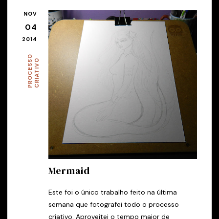
NOV
04
2014
P
R
O
C
E
S
O
C
R
I
A
T
I
V
S
O
Mermaid
Este foi o único trabalho feito na última
semana que fotografei todo o processo
criativo. Aproveitei o tempo maior de