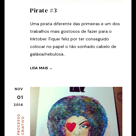
Pirate #3
Uma pirata diferente das primeiras e um dos
trabalhos mais gostosos de fazer para o
Inktober. Fiquei feliz por ter conseguido
colocar no papel o tão sonhado cabelo de
galáxia/nebulosa...
LEIA MAIS →
NOV
01
2014
P
R
O
C
E
S
O
C
R
I
A
T
I
V
S
O