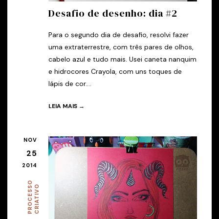
Desafio de desenho: dia #2
Para o segundo dia de desafio, resolvi fazer
uma extraterrestre, com três pares de olhos,
cabelo azul e tudo mais. Usei caneta nanquim
e hidrocores Crayola, com uns toques de
lápis de cor....
LEIA MAIS →
NOV
25
2014
P
R
O
C
E
S
O
C
R
I
A
T
I
V
S
O