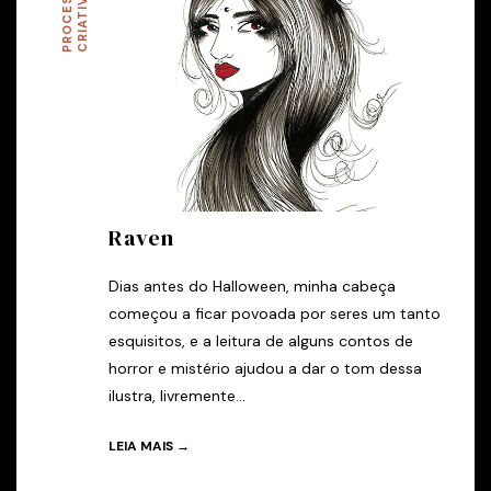
P
R
O
C
E
S
O
C
R
I
A
T
I
V
S
O
Raven
Dias antes do Halloween, minha cabeça
começou a ficar povoada por seres um tanto
esquisitos, e a leitura de alguns contos de
horror e mistério ajudou a dar o tom dessa
ilustra, livremente...
LEIA MAIS →