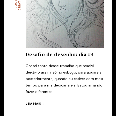
P
R
O
C
E
S
O
C
R
I
A
T
I
V
S
O
Desafio de desenho: dia #4
Gostei tanto desse trabalho que resolvi
deixá-lo assim, só no esboço, para aquarelar
posteriormente, quando eu estiver com mais
tempo para me dedicar a ele. Estou amando
fazer diferentes...
LEIA MAIS →