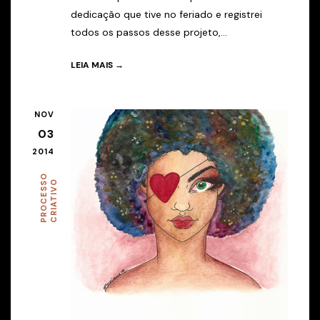
dedicação que tive no feriado e registrei
todos os passos desse projeto,...
LEIA MAIS →
NOV
03
2014
P
R
O
C
E
S
O
C
R
I
A
T
I
V
S
O