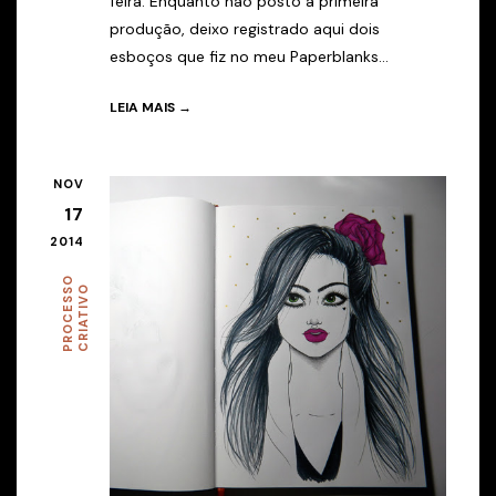
feira. Enquanto não posto a primeira
produção, deixo registrado aqui dois
esboços que fiz no meu Paperblanks...
LEIA MAIS →
NOV
17
2014
P
R
O
C
E
S
O
C
R
I
A
T
I
V
S
O