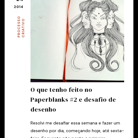
2014
P
R
O
C
E
S
O
C
R
I
A
T
I
V
S
O
O que tenho feito no
Paperblanks #2 e desafio de
desenho
Resolvi me desafiar essa semana e fazer um
desenho por dia, começando hoje, até sexta-